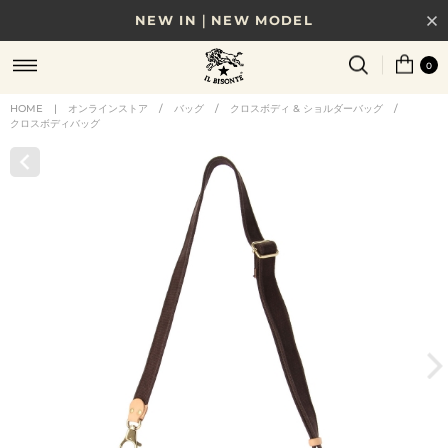
NEW IN｜NEW MODEL
8/17(月)10時まで｜税込11,000円以上で送料無料
0
贈る相手やシーンから選べる、新しいギフトガイド
HOME
|
オンラインストア
/
バッグ
/
クロスボディ & ショルダーバッグ
/
クロスボディバッグ
NEW IN｜COLOR LEATHER