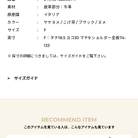
素材
:
皮革部分：牛革
原産国
:
イタリア
カラー
:
ヤケヌメ / こげ茶 / ブラック / ヌメ
サイズ
:
F
実寸
:
F：タテ18.5 ヨコ30 マチ9 ショルダー全長74-
133
※ 採寸の詳細につきましては、
サイズガイド
をご覧下さい。
> サイズガイド
RECOMMEND ITEM
このアイテムを見ている人は、こんなアイテムも見ています