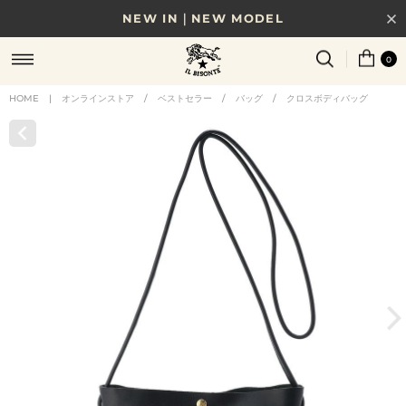
NEW IN｜NEW MODEL
8/17(月)10時まで｜税込11,000円以上で送料無料
0
贈る相手やシーンから選べる、新しいギフトガイド
HOME
|
オンラインストア
/
ベストセラー
/
バッグ
/
クロスボディバッグ
NEW IN｜COLOR LEATHER