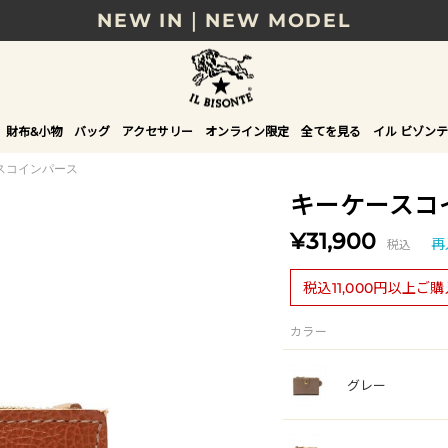
NEW IN｜NEW MODEL
8/17(月)10時まで｜税込11,000円以上で送料無
贈る相手やシーンから選べる、新しいギフトガイ
財布&小物
バッグ
アクセサリー
オンライン限定
全てを見る
イル ビゾンテ
NEW IN｜COLOR LEATHER
スコインパース
キーケースコ
¥31,900
税込
再
税込11,000円以上ご
カラー
グレー