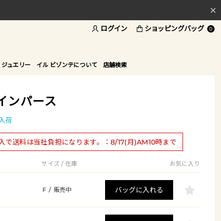
ログイン
ショッピングバッグ
料
0
ド
 ジュエリー
イル ビゾンテについて
店舗検索
インパース
入荷
購入で送料は当社負担になります。：8/17(月)AM10時まで
サイズ / 在庫
お気に入り
バッグに入れる
F
/
販売中