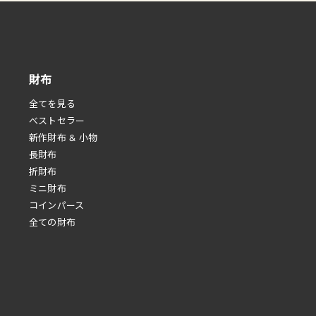
財布
全てを見る
べストセラー
新作財布 & 小物
長財布
折財布
ミニ財布
コインパース
全ての財布