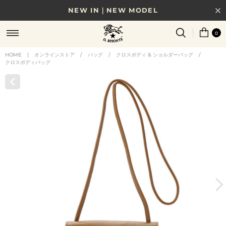
NEW IN｜NEW MODEL
8/17(月)10時まで｜税込11,000円以上で送料無料
0
贈る相手やシーンから選べる、新しいギフトガイド
HOME
|
オンラインストア
/
バッグ
/
クロスボディ & ショルダーバッグ
/
クロスボディバッグ
NEW IN｜COLOR LEATHER