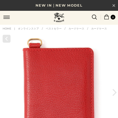
NEW IN｜NEW MODEL
8/17(月)10時まで｜税込11,000円以上で送料無料
0
贈る相手やシーンから選べる、新しいギフトガイド
HOME
|
オンラインストア
/
ベストセラー
/
カードケース
/
カードケース
NEW IN｜COLOR LEATHER