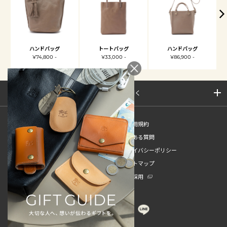
ハンドバッグ
トートバッグ
ハンドバッグ
¥74,800 -
¥33,000 -
¥86,900 -
サイトマップを開く
新規会員登録
ご利用規約
ご利用ガイド
よくある質問
特定商取引法
プライバシーポリシー
お問い合わせ
サイトマップ
販売スタッフ中途採用
新卒採用