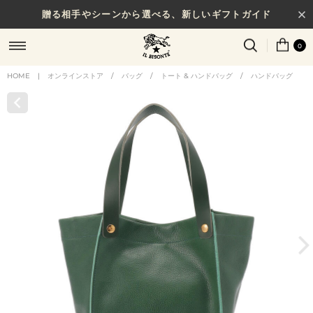
贈る相手やシーンから選べる、新しいギフトガイド
0
HOME
|
オンラインストア
/
バッグ
/
トート & ハンドバッグ
/
ハンドバッグ