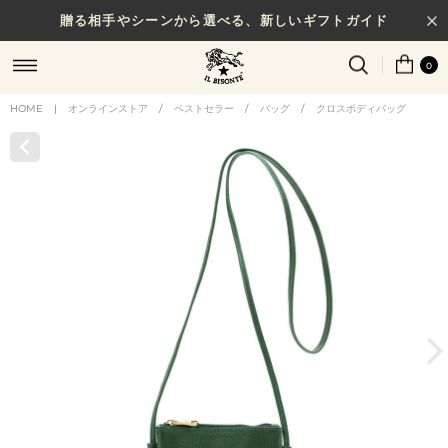
贈る相手やシーンから選べる、新しいギフトガイド
0
HOME
|
オンラインストア
/
ベストセラー
/
バッグ
/
クロスボディバッグ