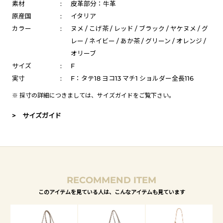
素材
:
皮革部分：牛革
原産国
:
イタリア
カラー
:
ヌメ / こげ茶 / レッド / ブラック / ヤケヌメ / グ
レー / ネイビー / あか茶 / グリーン / オレンジ /
オリーブ
サイズ
:
F
実寸
:
F：タテ18 ヨコ13 マチ1 ショルダー全長116
※ 採寸の詳細につきましては、
サイズガイド
をご覧下さい。
> サイズガイド
RECOMMEND ITEM
このアイテムを見ている人は、こんなアイテムも見ています