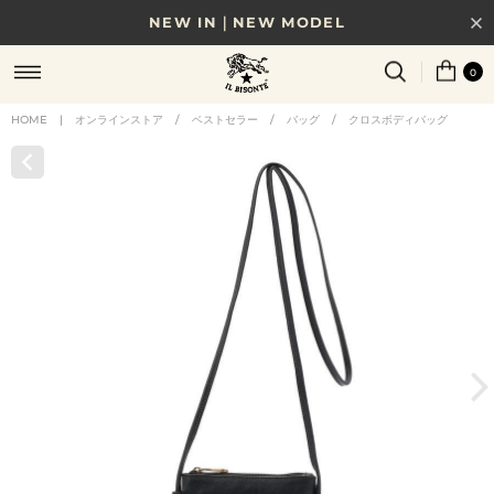
NEW IN｜NEW MODEL
8/17(月)10時まで｜税込11,000円以上で送料無料
0
贈る相手やシーンから選べる、新しいギフトガイド
HOME
|
オンラインストア
/
ベストセラー
/
バッグ
/
クロスボディバッグ
NEW IN｜COLOR LEATHER