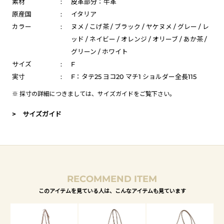
素材
:
皮革部分：牛革
原産国
:
イタリア
カラー
:
ヌメ / こげ茶 / ブラック / ヤケヌメ / グレー / レ
ッド / ネイビー / オレンジ / オリーブ / あか茶 /
グリーン / ホワイト
サイズ
:
F
実寸
:
F：タテ25 ヨコ20 マチ1 ショルダー全長115
※ 採寸の詳細につきましては、
サイズガイド
をご覧下さい。
> サイズガイド
RECOMMEND ITEM
このアイテムを見ている人は、こんなアイテムも見ています