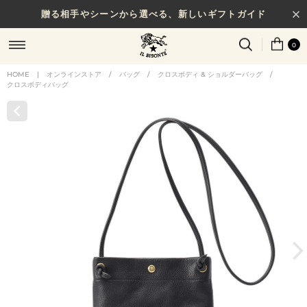
贈る相手やシーンから選べる、新しいギフトガイド
0
HOME
|
オンラインストア
/
バッグ
/
クロスボディ & ショルダーバッグ
/
クロスボディバッグ