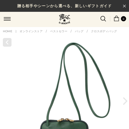
贈る相手やシーンから選べる、新しいギフトガイド
0
HOME
|
オンラインストア
/
ベストセラー
/
バッグ
/
クロスボディバッグ