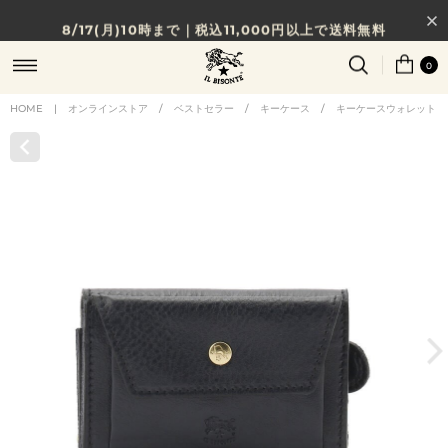
8/17(月)10時まで｜税込11,000円以上で送料無料
贈る相手やシーンから選べる、新しいギフトガイド
0
NEW IN｜COLOR LEATHER
HOME
|
オンラインストア
/
ベストセラー
/
キーケース
/
キーケースウォレット