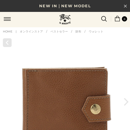
NEW IN｜NEW MODEL
8/17(月)10時まで｜税込11,000円以上で送料無料
0
贈る相手やシーンから選べる、新しいギフトガイド
HOME
|
オンラインストア
/
ベストセラー
/
財布
/
ウォレット
NEW IN｜COLOR LEATHER