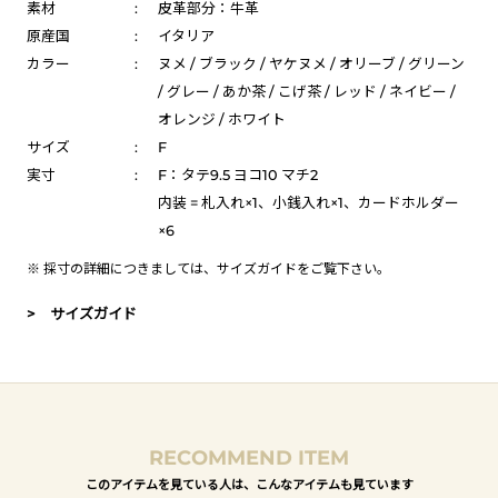
素材
:
皮革部分：牛革
原産国
:
イタリア
カラー
:
ヌメ / ブラック / ヤケヌメ / オリーブ / グリーン
/ グレー / あか茶 / こげ茶 / レッド / ネイビー /
オレンジ / ホワイト
サイズ
:
F
実寸
:
F：タテ9.5 ヨコ10 マチ2
内装 = 札入れ×1、小銭入れ×1、カードホルダー
×6
※ 採寸の詳細につきましては、
サイズガイド
をご覧下さい。
> サイズガイド
RECOMMEND ITEM
このアイテムを見ている人は、こんなアイテムも見ています