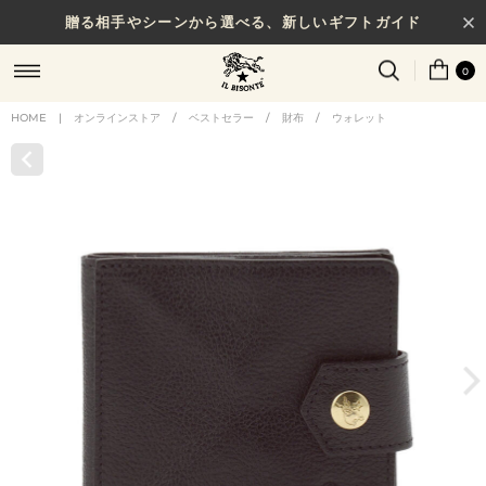
贈る相手やシーンから選べる、新しいギフトガイド
0
HOME
|
オンラインストア
/
ベストセラー
/
財布
/
ウォレット