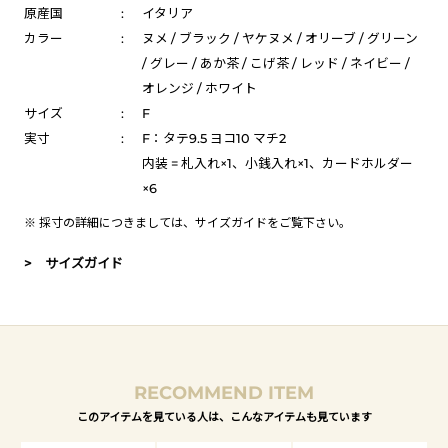
原産国
:
イタリア
カラー
:
ヌメ / ブラック / ヤケヌメ / オリーブ / グリーン
/ グレー / あか茶 / こげ茶 / レッド / ネイビー /
オレンジ / ホワイト
サイズ
:
F
実寸
:
F：タテ9.5 ヨコ10 マチ2
内装 = 札入れ×1、小銭入れ×1、カードホルダー
×6
※ 採寸の詳細につきましては、
サイズガイド
をご覧下さい。
> サイズガイド
RECOMMEND ITEM
このアイテムを見ている人は、こんなアイテムも見ています