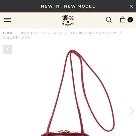
NEW IN｜NEW MODEL
8/17(月)10時まで｜税込11,000円以上で送料無料
0
贈る相手やシーンから選べる、新しいギフトガイド
HOME
|
オンラインストア
/
バッグ
/
クロスボディ & ショルダーバッグ
/
クロスボディバッグ
NEW IN｜COLOR LEATHER