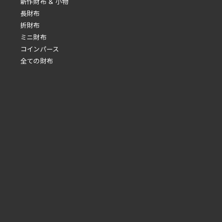
新作財布 & 小物
長財布
折財布
ミニ財布
コインパース
全ての財布