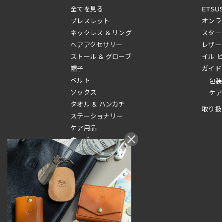
全てを見る
ETSU
ブレスレット
オンラ
ネックレス & リング
スター
へアアクセサリー
レザー
ストール & グローブ
イル 
帽子
ガイド
ベルト
包
ソックス
ケ
タオル & ハンカチ
取り扱
ステーショナリー
ケア用品
ポーチ
その他