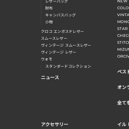
NEW
レザーバッグ
COLO
財布
VINT
キャンバスバッグ
MONO
小物
STAR
クロコ エンボスドレザー
CHEC
スムースレザー
STIT
ヴィンテージ スムースレザー
MIZU
ヴィンテージ レザー
ORCI
ウォモ
スタンダードコレクション
ベス
ニュース
オン
全て
アクセサリー
イル