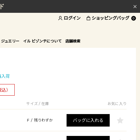
ド
ログイン
ショッピングバッグ
0
 ジュエリー
イル ビゾンテについて
店舗検索
再入荷
税込）
サイズ / 在庫
お気に入り
バッグに入れる
F
/
残りわずか