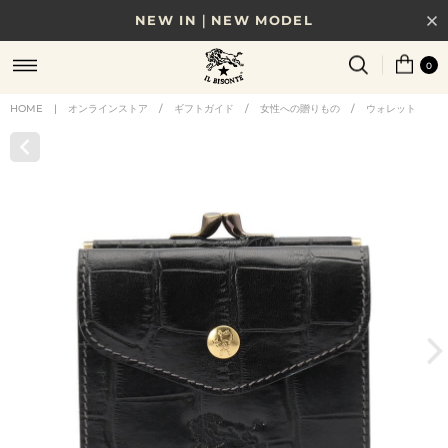
NEW IN｜NEW MODEL
8/17(月)10時まで｜税込11,000円以上で送料無料
0
贈る相手やシーンから選べる、新しいギフトガイド
HOME
|
オンラインストア
/
ギフトガイド
/
女性への贈りもの
/
ウォレット
NEW IN｜COLOR LEATHER