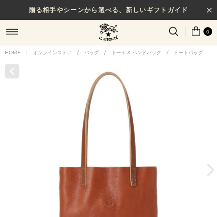
贈る相手やシーンから選べる、新しいギフトガイド
0
HOME
|
オンラインストア
/
バッグ
/
トート & ハンドバッグ
/
トートバッグ