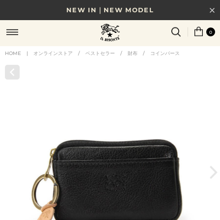
NEW IN｜NEW MODEL
8/17(月)10時まで｜税込11,000円以上で送料無料
0
贈る相手やシーンから選べる、新しいギフトガイド
HOME
|
オンラインストア
/
ベストセラー
/
財布
/
コインパース
NEW IN｜COLOR LEATHER