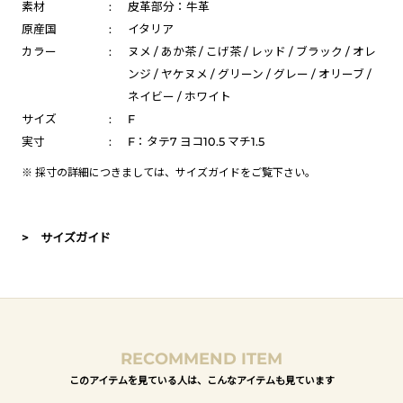
素材
:
皮革部分：牛革
原産国
:
イタリア
カラー
:
ヌメ / あか茶 / こげ茶 / レッド / ブラック / オレ
ンジ / ヤケヌメ / グリーン / グレー / オリーブ /
ネイビー / ホワイト
サイズ
:
F
実寸
:
F：タテ7 ヨコ10.5 マチ1.5
※ 採寸の詳細につきましては、
サイズガイド
をご覧下さい。
> サイズガイド
RECOMMEND ITEM
このアイテムを見ている人は、こんなアイテムも見ています