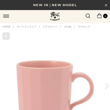
NEW IN｜NEW MODEL
8/17(月)10時まで｜税込11,000円以上で送料無料
0
贈る相手やシーンから選べる、新しいギフトガイド
HOME
|
オンラインストア
/
アクセサリー
/
その他
/
マグカップ
NEW IN｜COLOR LEATHER