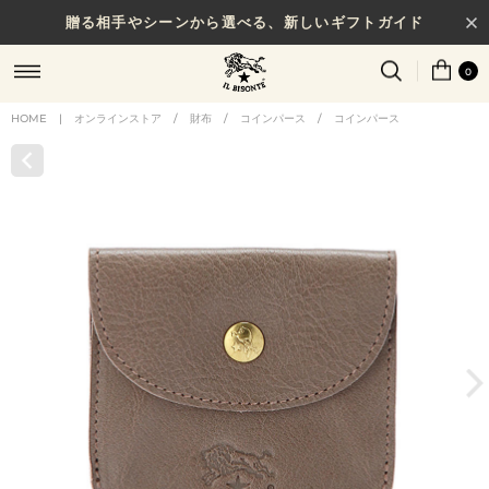
贈る相手やシーンから選べる、新しいギフトガイド
0
HOME
|
オンラインストア
/
財布
/
コインパース
/
コインパース