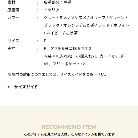
素材
:
皮革部分：牛革
原産国
:
イタリア
カラー
:
グレー / ヌメ / ヤケヌメ / オリーブ / グリーン /
ブラック / オレンジ / あか茶 / レッド / ホワイト
/ ネイビー / こげ茶
サイズ
:
F
実寸
:
F：タテ9.5 ヨコ18.5 マチ2
内装 = 札入れ×2、小銭入れ×1、カードホルダー
×9、フリーポケット×2
※ 採寸の詳細につきましては、
サイズガイド
をご覧下さい。
> サイズガイド
RECOMMEND ITEM
このアイテムを見ている人は、こんなアイテムも見ています