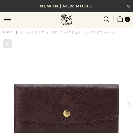
NEW IN｜NEW MODEL
8/17(月)10時まで｜税込11,000円以上で送料無料
0
贈る相手やシーンから選べる、新しいギフトガイド
HOME
|
オンラインストア
/
財布
/
べストセラー
/
ロングウォレット
NEW IN｜COLOR LEATHER