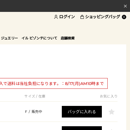
ログイン
ショッピングバッグ
料
0
ド
 ジュエリー
イル ビゾンテについて
店舗検索
購入で送料は当社負担になります。：8/17(月)AM10時まで
サイズ / 在庫
お気に入り
バッグに入れる
F
/
販売中