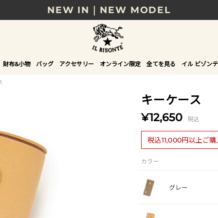
NEW IN｜NEW MODEL
8/17(月)10時まで｜税込11,000円以上で送料無
贈る相手やシーンから選べる、新しいギフトガイ
財布&小物
バッグ
アクセサリー
オンライン限定
全てを見る
イル ビゾンテ
NEW IN｜COLOR LEATHER
ス
キーケース
¥12,650
税込
税込11,000円以上ご
カラー
グレー