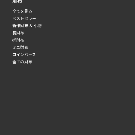
財布
全てを見る
べストセラー
新作財布 & 小物
長財布
折財布
ミニ財布
コインパース
全ての財布