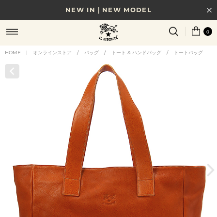
NEW IN｜NEW MODEL
8/17(月)10時まで｜税込11,000円以上で送料無料
0
贈る相手やシーンから選べる、新しいギフトガイド
HOME
|
オンラインストア
/
バッグ
/
トート & ハンドバッグ
/
トートバッグ
NEW IN｜COLOR LEATHER