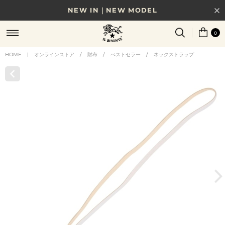
NEW IN｜NEW MODEL
8/17(月)10時まで｜税込11,000円以上で送料無料
0
贈る相手やシーンから選べる、新しいギフトガイド
HOME
|
オンラインストア
/
財布
/
べストセラー
/
ネックストラップ
NEW IN｜COLOR LEATHER