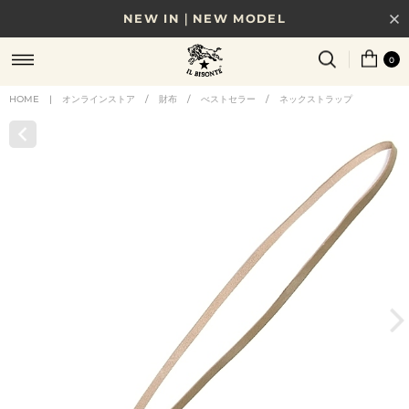
NEW IN｜NEW MODEL
8/17(月)10時まで｜税込11,000円以上で送料無料
0
贈る相手やシーンから選べる、新しいギフトガイド
HOME
|
オンラインストア
/
財布
/
べストセラー
/
ネックストラップ
NEW IN｜COLOR LEATHER