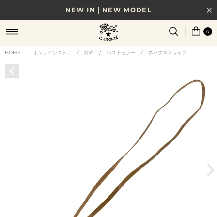
NEW IN｜NEW MODEL
8/17(月)10時まで｜税込11,000円以上で送料無料
0
贈る相手やシーンから選べる、新しいギフトガイド
HOME
|
オンラインストア
/
財布
/
べストセラー
/
ネックストラップ
NEW IN｜COLOR LEATHER