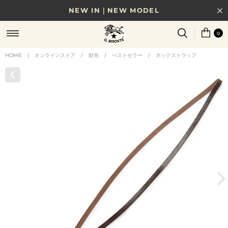
NEW IN｜NEW MODEL
8/17(月)10時まで｜税込11,000円以上で送料無料
0
贈る相手やシーンから選べる、新しいギフトガイド
HOME
|
オンラインストア
/
財布
/
べストセラー
/
ネックストラップ
NEW IN｜COLOR LEATHER