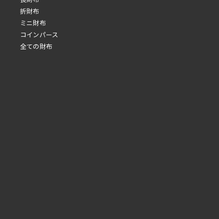
折財布
ミニ財布
コインパース
全ての財布