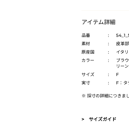
アイテム詳細
品番
:
54_1_
素材
:
皮革部
原産国
:
イタリ
カラー
:
ブラウン
リーン
サイズ
:
F
実寸
:
F：タテ
※ 採寸の詳細につきま
> サイズガイド