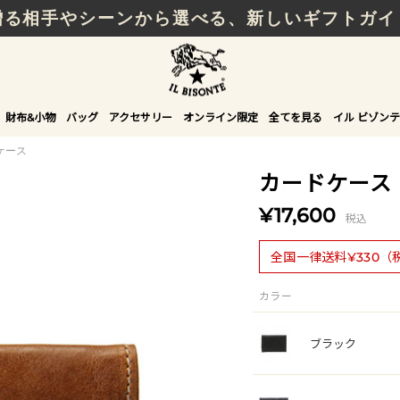
贈る相手やシーンから選べる、新しいギフトガイ
財布&小物
バッグ
アクセサリー
オンライン限定
全てを見る
イル ビゾンテ
ケース
カードケース
¥17,600
税込
全国一律送料¥330（
カラー
ブラック