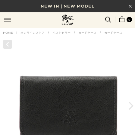
NEW IN｜NEW MODEL
8/17(月)10時まで｜税込11,000円以上で送料無料
0
贈る相手やシーンから選べる、新しいギフトガイド
HOME
|
オンラインストア
/
ベストセラー
/
カードケース
/
カードケース
NEW IN｜COLOR LEATHER