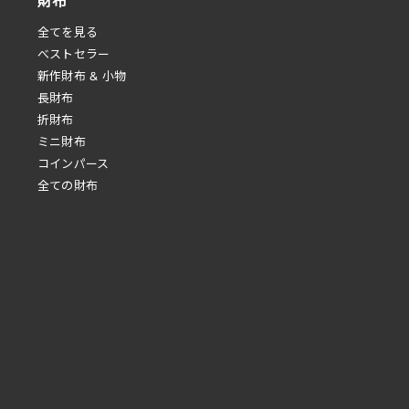
財布
全てを見る
べストセラー
新作財布 & 小物
長財布
折財布
ミニ財布
コインパース
全ての財布