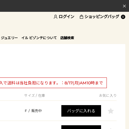
ログイン
ショッピングバッグ
料
0
ド
 ジュエリー
イル ビゾンテについて
店舗検索
購入で送料は当社負担になります。：8/17(月)AM10時まで
サイズ / 在庫
お気に入り
バッグに入れる
F
/
販売中