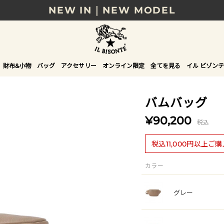
NEW IN｜NEW MODEL
8/17(月)10時まで｜税込11,000円以上で送料無
贈る相手やシーンから選べる、新しいギフトガイ
財布&小物
バッグ
アクセサリー
オンライン限定
全てを見る
イル ビゾンテ
NEW IN｜COLOR LEATHER
バムバッグ
¥90,200
税込
税込11,000円以上ご
カラー
グレー