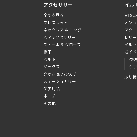
アクセサリー
イル
全てを見る
ETSU
ブレスレット
オンラ
ネックレス & リング
スター
へアアクセサリー
レザー
ストール & グローブ
イル 
帽子
ガイド
ベルト
包
ソックス
ケ
タオル & ハンカチ
取り扱
ステーショナリー
ケア用品
ポーチ
その他