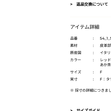
> 返品交換について
アイテム詳細
品番
:
54_1_
素材
:
皮革部
原産国
:
イタリ
カラー
:
レッド 
あか茶 
サイズ
:
F
実寸
:
F：タテ
※ 採寸の詳細につきま
> サイズガイド