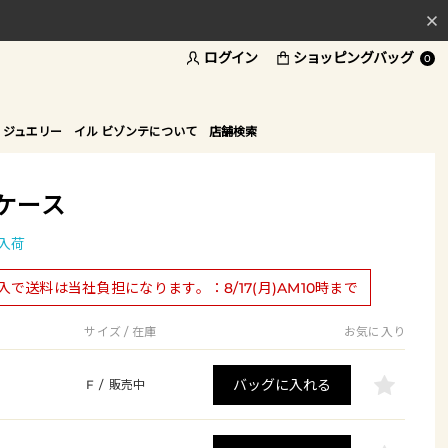
料
ログイン
ショッピングバッグ
ド
0
 ジュエリー
イル ビゾンテについて
店舗検索
ケース
入荷
購入で送料は当社負担になります。：8/17(月)AM10時まで
サイズ / 在庫
お気に入り
バッグに入れる
F
/
販売中