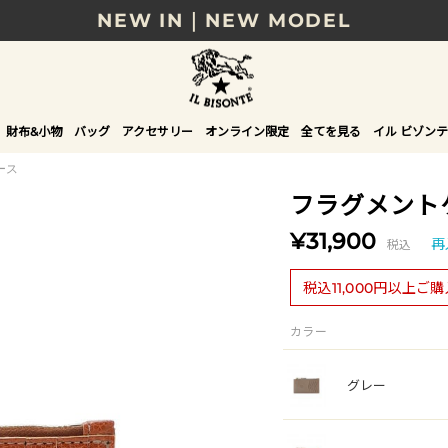
8/17(月)10時まで｜税込11,000円以上で送料無
贈る相手やシーンから選べる、新しいギフトガイ
NEW IN｜COLOR LEATHER
財布&小物
バッグ
アクセサリー
オンライン限定
全てを見る
イル ビゾンテ
ース
フラグメント
¥31,900
税込
再
税込11,000円以上ご
カラー
グレー