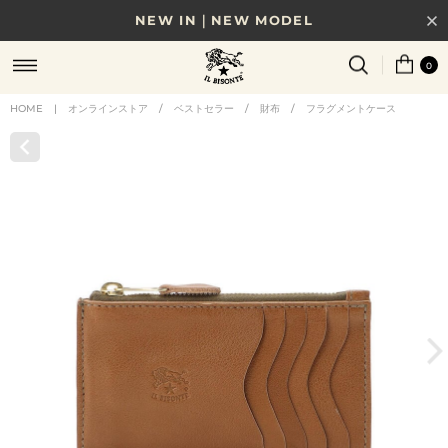
NEW IN｜NEW MODEL
8/17(月)10時まで｜税込11,000円以上で送料無料
0
贈る相手やシーンから選べる、新しいギフトガイド
HOME
|
オンラインストア
/
ベストセラー
/
財布
/
フラグメントケース
NEW IN｜COLOR LEATHER