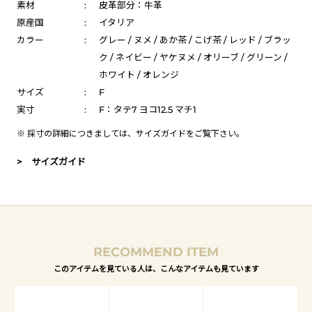
素材
:
皮革部分：牛革
原産国
:
イタリア
カラー
:
グレー / ヌメ / あか茶 / こげ茶 / レッド / ブラッ
ク / ネイビー / ヤケヌメ / オリーブ / グリーン /
ホワイト / オレンジ
サイズ
:
F
実寸
:
F：タテ7 ヨコ12.5 マチ1
※ 採寸の詳細につきましては、
サイズガイド
をご覧下さい。
> サイズガイド
RECOMMEND ITEM
このアイテムを見ている人は、こんなアイテムも見ています