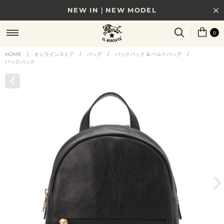
NEW IN｜NEW MODEL
8/17(月)10時まで｜税込11,000円以上で送料無料
0
贈る相手やシーンから選べる、新しいギフトガイド
HOME
|
オンラインストア
/
バッグ
/
バックパック & ベルトバッグ
/
バックパック
NEW IN｜COLOR LEATHER