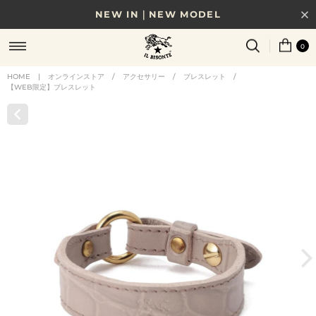
NEW IN｜NEW MODEL
8/17(月)10時まで｜税込11,000円以上で送料無料
0
贈る相手やシーンから選べる、新しいギフトガイド
HOME
|
オンラインストア
/
アクセサリー
/
ブレスレット
/
【WEB限定】ブレスレット
NEW IN｜COLOR LEATHER