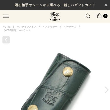
贈る相手やシーンから選べる、新しいギフトガイド
0
HOME
|
オンラインストア
/
ベストセラー
/
キーケース
/
【WEB限定】キーケース