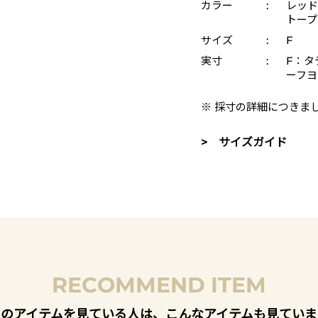
カラー
:
レッド 
トープ
サイズ
:
F
実寸
:
F：タテ
ーフヨ
※ 採寸の詳細につきま
> サイズガイド
RECOMMEND ITEM
このアイテムを見ている人は、こんなアイテムも見ていま