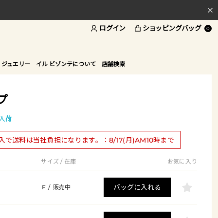
ログイン
ショッピングバッグ
料
0
ド
 ジュエリー
イル ビゾンテについて
店舗検索
プ
入荷
購入で送料は当社負担になります。：8/17(月)AM10時まで
サイズ / 在庫
お気に入り
バッグに入れる
F
/
販売中