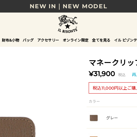
NEW IN｜NEW MODEL
8/17(月)10時まで｜税込11,000円以上で送料無
贈る相手やシーンから選べる、新しいギフトガイ
財布&小物
バッグ
アクセサリー
オンライン限定
全てを見る
イル ビゾンテ
NEW IN｜COLOR LEATHER
マネークリッ
¥31,900
税込
再
税込11,000円以上ご
カラー
グレー