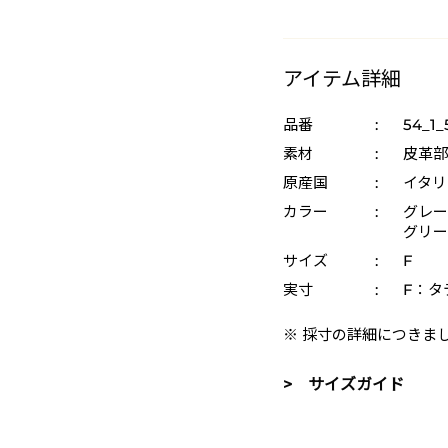
アイテム詳細
品番
:
54_1_
素材
:
皮革部
原産国
:
イタリ
カラー
:
グレー 
グリーン
サイズ
:
F
実寸
:
F：タテ
※ 採寸の詳細につきま
> サイズガイド