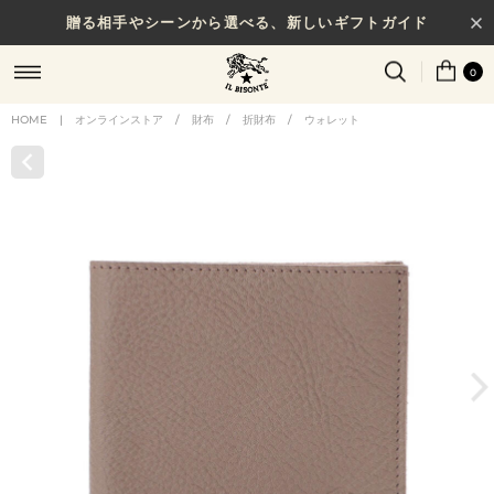
贈る相手やシーンから選べる、新しいギフトガイド
0
HOME
|
オンラインストア
/
財布
/
折財布
/
ウォレット