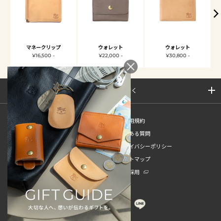
マネークリップ
ウォレット
ウォレット
¥16,500 -
¥22,000 -
¥30,800 -
サイトマップを開く
新規会員登録
ご利用規約
ご利用ガイド
よくある質問
特定商取引法
プライバシーポリシー
お問い合わせ
サイトマップ
販売スタッフ中途採用
新卒採用