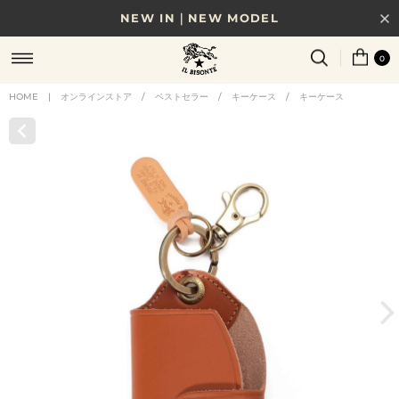
NEW IN｜NEW MODEL
8/17(月)10時まで｜税込11,000円以上で送料無料
0
贈る相手やシーンから選べる、新しいギフトガイド
HOME
|
オンラインストア
/
ベストセラー
/
キーケース
/
キーケース
NEW IN｜COLOR LEATHER