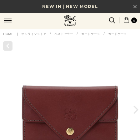
NEW IN｜NEW MODEL
8/17(月)10時まで｜税込11,000円以上で送料無料
0
贈る相手やシーンから選べる、新しいギフトガイド
HOME
|
オンラインストア
/
ベストセラー
/
カードケース
/
カードケース
NEW IN｜COLOR LEATHER