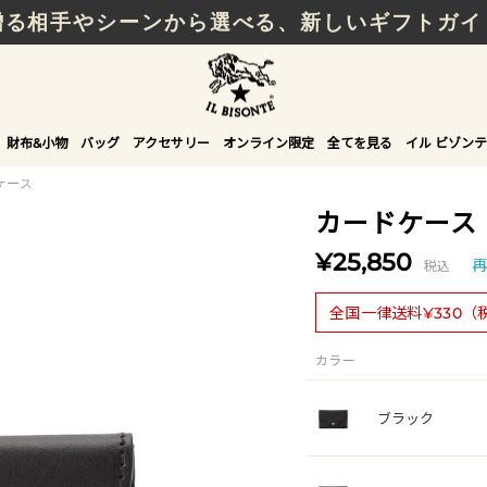
贈る相手やシーンから選べる、新しいギフトガイ
財布&小物
バッグ
アクセサリー
オンライン限定
全てを見る
イル ビゾンテ
ケース
カードケース
¥25,850
税込
再
全国一律送料¥330（
カラー
ブラック