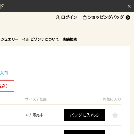
ド
ログイン
ショッピングバッグ
0
 ジュエリー
イル ビゾンテについて
店舗検索
入荷
税込）
サイズ / 在庫
お気に入り
バッグに入れる
F
/
販売中