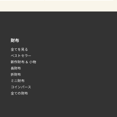
財布
全てを見る
べストセラー
新作財布 & 小物
長財布
折財布
ミニ財布
コインパース
全ての財布