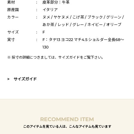
素材
:
皮革部分：牛革
原産国
:
イタリア
カラー
:
ヌメ / ヤケヌメ / こげ茶 / ブラック / グリーン /
あか茶 / レッド / グレー / ネイビー / オリーブ
サイズ
:
F
実寸
:
F：タテ13 ヨコ22 マチ4.5 ショルダー全長68～
130
※ 採寸の詳細につきましては、
サイズガイド
をご覧下さい。
> サイズガイド
RECOMMEND ITEM
このアイテムを見ている人は、こんなアイテムも見ています