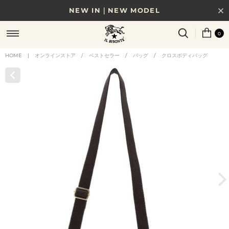
NEW IN｜NEW MODEL
8/17(月)10時まで｜税込11,000円以上で送料無料
0
贈る相手やシーンから選べる、新しいギフトガイド
HOME
|
オンラインストア
/
ベストセラー
/
バッグ
/
クロスボディバッグ
NEW IN｜COLOR LEATHER