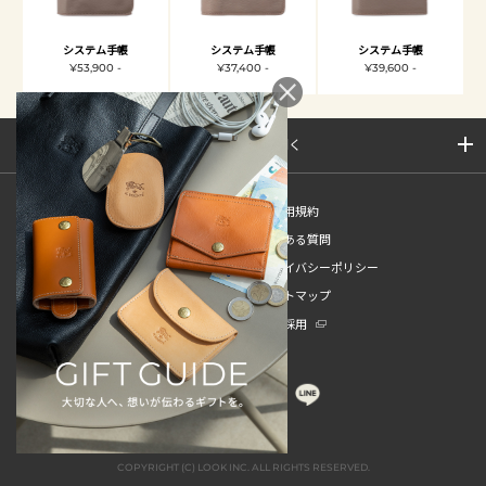
システム手帳
システム手帳
システム手帳
¥53,900 -
¥37,400 -
¥39,600 -
サイトマップを開く
新規会員登録
ご利用規約
ご利用ガイド
よくある質問
特定商取引法
プライバシーポリシー
お問い合わせ
サイトマップ
販売スタッフ中途採用
新卒採用
COPYRIGHT (C) LOOK INC. ALL RIGHTS RESERVED.