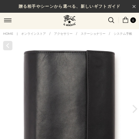
贈る相手やシーンから選べる、新しいギフトガイド
0
HOME
|
オンラインストア
/
アクセサリー
/
ステーショナリー
/
システム手帳