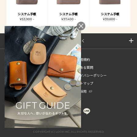
システム手帳
システム手帳
システム手帳
¥53,900 -
¥37,400 -
¥39,600 -
サイトマップを開く
新規会員登録
ご利用規約
ご利用ガイド
よくある質問
特定商取引法
プライバシーポリシー
お問い合わせ
サイトマップ
販売スタッフ中途採用
新卒採用
COPYRIGHT (C) LOOK INC. ALL RIGHTS RESERVED.