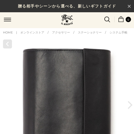
贈る相手やシーンから選べる、新しいギフトガイド
0
HOME
|
オンラインストア
/
アクセサリー
/
ステーショナリー
/
システム手帳