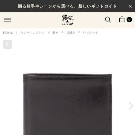
贈る相手やシーンから選べる、新しいギフトガイド
0
HOME
|
オンラインストア
/
財布
/
折財布
/
ウォレット