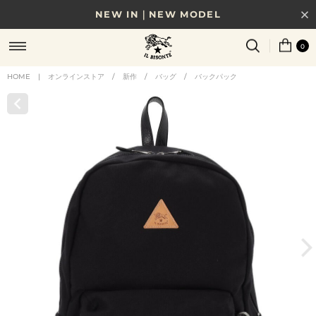
NEW IN｜NEW MODEL
8/17(月)10時まで｜税込11,000円以上で送料無料
0
贈る相手やシーンから選べる、新しいギフトガイド
HOME
|
オンラインストア
/
新作
/
バッグ
/
バックパック
NEW IN｜COLOR LEATHER