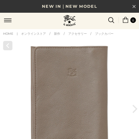
NEW IN｜NEW MODEL
8/17(月)10時まで｜税込11,000円以上で送料無料
0
贈る相手やシーンから選べる、新しいギフトガイド
HOME
|
オンラインストア
/
新作
/
アクセサリー
/
ブックカバー
NEW IN｜COLOR LEATHER