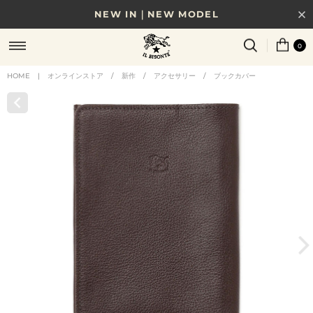
NEW IN｜NEW MODEL
8/17(月)10時まで｜税込11,000円以上で送料無料
0
贈る相手やシーンから選べる、新しいギフトガイド
HOME
|
オンラインストア
/
新作
/
アクセサリー
/
ブックカバー
NEW IN｜COLOR LEATHER