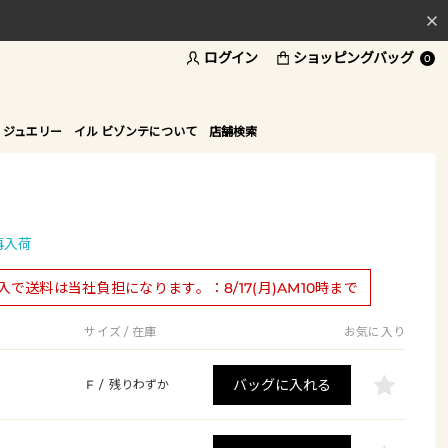
ログイン
ショッピングバッグ
料
0
ド
 ジュエリー
イル ビゾンテについて
店舗検索
再入荷
購入で送料は当社負担になります。：8/17(月)AM10時まで
サイズ / 在庫
お気に入り
バッグに入れる
F
/
残りわずか