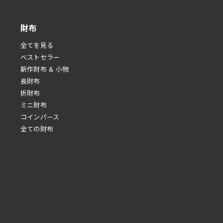
財布
全てを見る
べストセラー
新作財布 & 小物
長財布
折財布
ミニ財布
コインパース
全ての財布