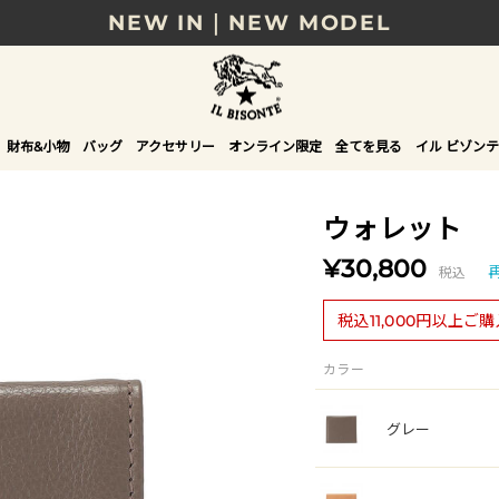
NEW IN｜NEW MODEL
8/17(月)10時まで｜税込11,000円以上で送料無
贈る相手やシーンから選べる、新しいギフトガイ
財布&小物
バッグ
アクセサリー
オンライン限定
全てを見る
イル ビゾンテ
NEW IN｜COLOR LEATHER
ウォレット
¥30,800
税込
税込11,000円以上ご
カラー
グレー